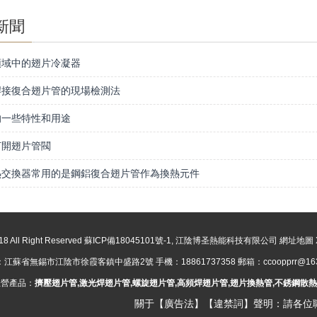
新聞
領域中的翅片冷凝器
焊接復合翅片管的現場檢測法
的一些特性和用途
打開翅片管閥
熱交換器常用的是鋼鋁復合翅片管作為換熱元件
8 All Right Reserved
蘇ICP備18045101號-1
, 江陰博圣熱能科技有限公司
網址地圖
：江蘇省無錫市江陰市徐霞客鎮中盛路2號
手機：18861737358 郵箱：ccoopprr@16
主營產品：
擠壓翅片管,激光焊翅片管,螺旋翅片管,高頻焊翅片管,翅片換熱管,不銹鋼散
關于【廣告法】【違禁詞】聲明：請各位職業