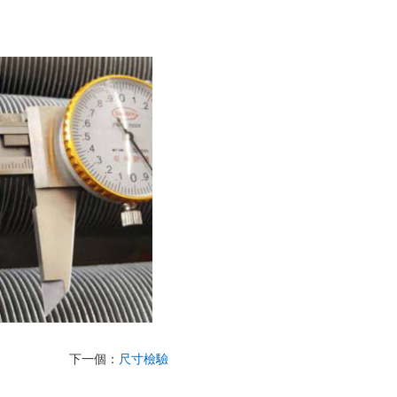
下一個：
尺寸檢驗