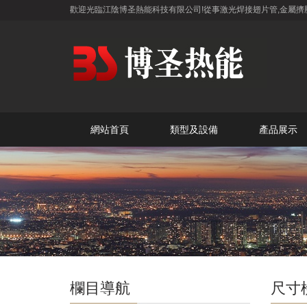
歡迎光臨江陰博圣熱能科技有限公司!從事激光焊接翅片管,金屬擠
網站首頁
類型及設備
產品展示
欄目導航
尺寸