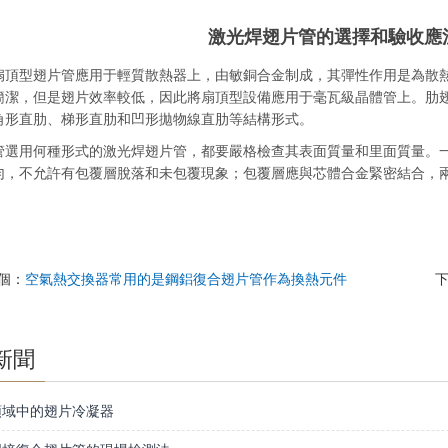
激光焊翅片管的選擇和驗收應
型翅片管應用于輕質散熱器上，由敏銅合金制成，其彈性作用是為散熱
簡潔，但是翅片效率較低，因此將扇頂型設備應用于毫瓦級晶體管上。肋
角形直肋、梯形直肋和凹形拋物線直肋等結構形式。
用何種形式的激光焊翅片管，都要嚴格檢查其表面質量和里面質量。一
勻，不允許有包覆層脫落和未包覆現象；包覆層應與芯體合金緊密結合，
個：
空氣熱交換器常用的是鋼鋁復合翅片管作為換熱元件
新聞
領域中的翅片冷凝器