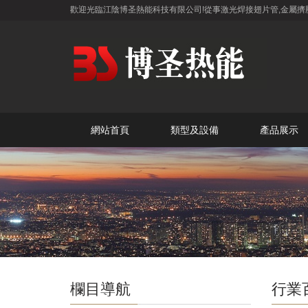
歡迎光臨江陰博圣熱能科技有限公司!從事激光焊接翅片管,金屬擠
網站首頁
類型及設備
產品展示
欄目導航
行業