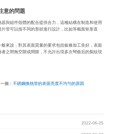
注意的問題
器與組件殼體的配合提供合力，這種結構在制造和使用
翅片管可以按不同的形狀進行設計，比如等截面矩形直
般來說，對其表面質量的要求包括板條加工良好，表面
兩者之間無空隙或間隙，不允許出現多次彎曲后的裂紋現
下一個：
不銹鋼換熱管的表面亮度不均勻的原因
2022-06-25