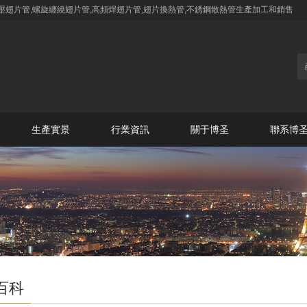
壓翅片管,螺旋纏繞翅片管,高頻焊翅片管,翅片換熱管,不銹鋼散熱管生產加工和銷售
生產實景
行業資訊
關于博圣
聯系博
百科