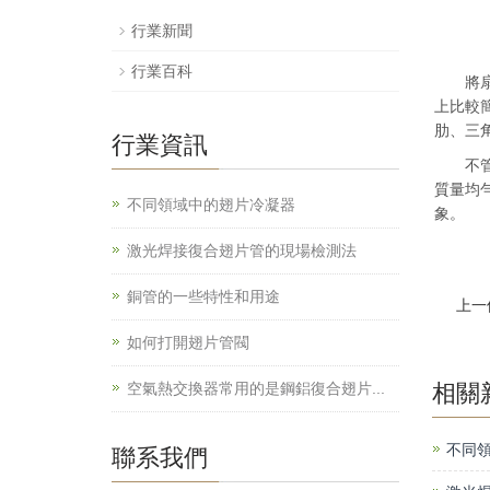
行業新聞
行業百科
將扇頂
上比較
肋、三
行業資訊
不管選
質量均
不同領域中的翅片冷凝器
象。
激光焊接復合翅片管的現場檢測法
銅管的一些特性和用途
上一
如何打開翅片管閥
空氣熱交換器常用的是鋼鋁復合翅片...
相關
不同
聯系我們