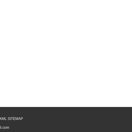
XML
SITEMAP
3.com